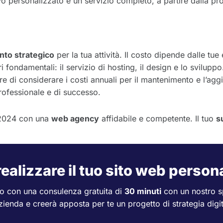
vo personalizzato e un servizio completo, a partire dalla pr
nto strategico
per la tua attività. Il costo dipende dalle tu
i fondamentali: il servizio di hosting, il design e lo svilupp
tre di considerare i costi annuali per il mantenimento e l’ag
rofessionale e di successo.
l 2024 con una
web agency
affidabile e competente. Il tuo
s
realizzare il tuo sito web person
ito con una consulenza gratuita di
3
0 minuti
con un nostro s
zienda e creerà apposta per te un progetto di strategia digit